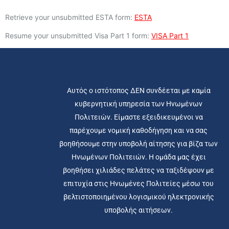
Retrieve your unsubmitted ESTA form:
ESTA
Resume your unsubmitted Visa Part 1 form:
VISA Part 1
Αυτός ο ιστότοπος ΔΕΝ συνδέεται με καμία
κυβερνητική υπηρεσία των Ηνωμένων
Πολιτειών. Είμαστε εξειδικευμένοι να
παρέχουμε νομική καθοδήγηση και να σας
βοηθήσουμε στην υποβολή αίτησης για βίζα των
Ηνωμένων Πολιτειών. Η ομάδα μας έχει
βοηθήσει χιλιάδες πελάτες να ταξιδέψουν με
επιτυχία στις Ηνωμένες Πολιτείες μέσω του
βελτιστοποιημένου λογισμικού ηλεκτρονικής
υποβολής αιτήσεων.