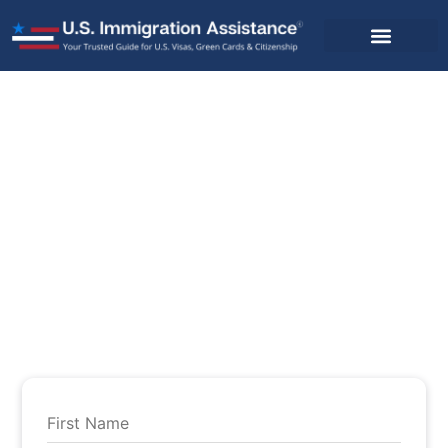
Kapcsolat
Kérjük, töltse ki az alábbi űrlapot, ha
bármilyen kérdése van.
Az ügyfélszolgálat 24-72 órán belül válaszol.