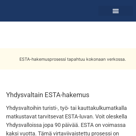
Hae sovellus
Yhdysvaltain ESTA-hakemus
ESTA-hakemusprosessi tapahtuu kokonaan verkossa.
Yhdysvaltain ESTA-hakemus
Yhdysvaltoihin turisti-, työ- tai kauttakulkumatkalla
matkustavat tarvitsevat ESTA-luvan. Voit oleskella
Yhdysvalloissa jopa 90 päivää. ESTA on voimassa
kaksi vuotta. Tämä virtaviivaistettu prosessi on