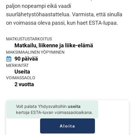
paljon nopeampi eikä vaadi
suurlähetystöhaastattelua. Varmista, että sinulla
on voimassa oleva passi, kun haet ESTA-lupaa.
MATKUSTUSTARKOITUS
Matkailu, liikenne ja liike-elämä
MAKSIMAALINEN YÖPYMINEN
90 päivää
MERKINTÄT
Useita
VOIMASSAOLO
2 vuotta
Voit palata Yhdysvaltoihin
useita
kertoja ESTA-luvan voimassaoloaikana.
Aloita