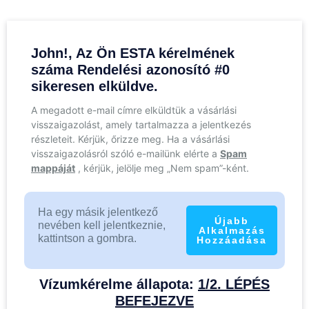
John!, Az Ön ESTA kérelmének
száma Rendelési azonosító #0
sikeresen elküldve.
A megadott e-mail címre elküldtük a vásárlási
visszaigazolást, amely tartalmazza a jelentkezés
részleteit. Kérjük, őrizze meg. Ha a vásárlási
visszaigazolásról szóló e-mailünk elérte a
Spam
mappáját
, kérjük, jelölje meg „Nem spam”-ként.
Ha egy másik jelentkező
Újabb
nevében kell jelentkeznie,
Alkalmazás
kattintson a gombra.
Hozzáadása
Vízumkérelme állapota:
1/2. LÉPÉS
BEFEJEZVE