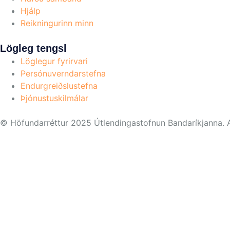
Hjálp
Reikningurinn minn
Lögleg tengsl
Löglegur fyrirvari
Persónuverndarstefna
Endurgreiðslustefna
Þjónustuskilmálar
© Höfundarréttur 2025 Útlendingastofnun Bandaríkjanna. All
Upload your Identity Photo