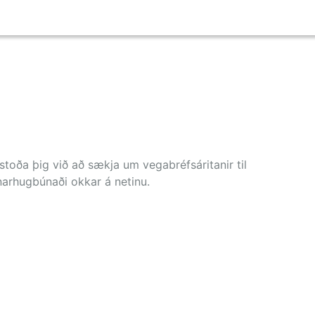
i
stoða þig við að sækja um vegabréfsáritanir til
arhugbúnaði okkar á netinu.