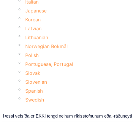
Italian
Japanese
Korean
Latvian
Lithuanian
Norwegian Bokmål
Polish
Portuguese, Portugal
Slovak
Slovenian
Spanish
Swedish
Þessi vefsíða er EKKI tengd neinum ríkisstofnunum eða -ráðuneyti