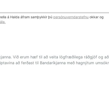
Umsókn um bandarískt ESTA-leyf
mella á Halda áfram samþykkir þú
persónuverndarstefnu
okkar og
ála.
janna. Við erum hæf til að veita lögfræðilega ráðgjöf og að
iptavina að ferðast til Bandaríkjanna með hagnýtum umsókn