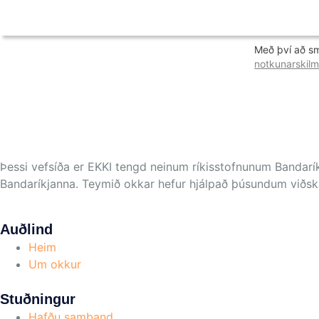
Með því að s
notkunarskilm
Þessi vefsíða er EKKI tengd neinum ríkisstofnunum Bandarík
Bandaríkjanna. Teymið okkar hefur hjálpað þúsundum viðsk
Auðlind
Heim
Um okkur
Stuðningur
Hafðu samband