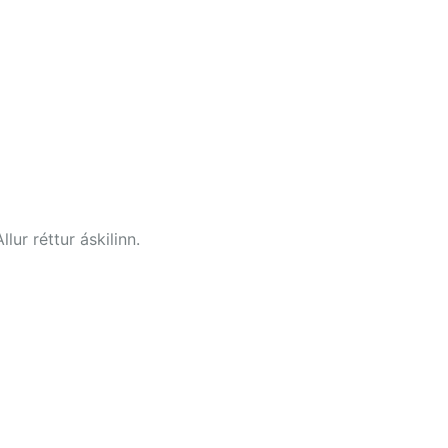
ur réttur áskilinn.
CLOSE THIS 