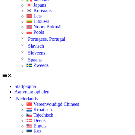
Japans
Koreaans
Lets
Litouws
Noors Bokmål
Pools
Portugees, Portugal
Slavisch
Sloveens
Spaans
Zweeds
Startpagina
Aanvraag ophalen
Nederlands
Vereenvoudigd Chinees
Kroatisch
Tsjechisch
Deens
Engels
Ests