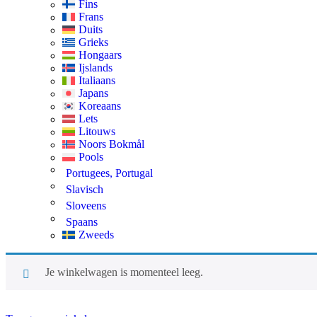
Fins
Frans
Duits
Grieks
Hongaars
Ijslands
Italiaans
Japans
Koreaans
Lets
Litouws
Noors Bokmål
Pools
Portugees, Portugal
Slavisch
Sloveens
Spaans
Zweeds
Je winkelwagen is momenteel leeg.