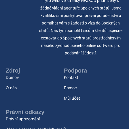
Tyto webové stránky NEJSOU přidruženy k
žádné vládní agentuře Spojených států. Jsme
kvalifikovaní poskytovat právní poradenství a
pomáhat vám s žádostí o víza do Spojených
států. Náš tým pomohl tisícům klientů úspěšně
cestovat do Spojených států prostřednictvím
našeho zjednodušeného online softwaru pro
podávání žádostí.
Zdroj
Podpora
Domov
Kontakt
O nás
Pomoc
Můj účet
Právní odkazy
Právní upozornění