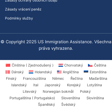
Zásady ochrany osobních údajů
Zásady vrácení peněz
Podmínky služby
© Copyright 2025 US Immigration Assistance. Všechna
práva vyhrazena.
Čínština ( Zjednodušený )
Chorvatský
Čeština
Dánský
Holandský
Angličtina
Estonština
Finský
Francouzština
Němec
Řečtina
Maďarština
Islandský
Ital
Japonský
Korejský
Lotyština
Litevský
Norwegian bokmål
Polský
Portugalština ( Portugalsko)
Slovenština
Slovinština
Španělský
Švédský