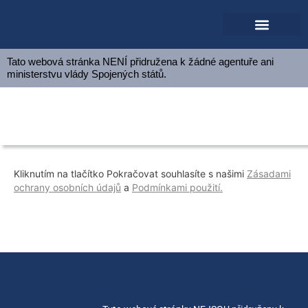
Domovská stránka
Načíst aplikaci
Tato webová stránka NENÍ přidružena k žádné agentuře ani
ministerstvu vlády Spojených států.
Žádost o vízum do USA
Kliknutím na tlačítko Pokračovat souhlasíte s našimi
Zásadami
ochrany osobních údajů
a
Podmínkami použití.