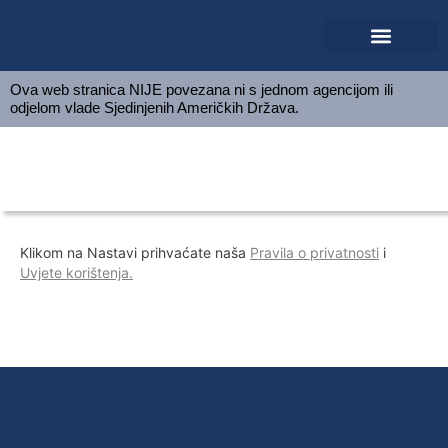
Početna stranica
Preuzmi aplikaciju
Ova web stranica NIJE povezana ni s jednom agencijom ili
odjelom vlade Sjedinjenih Američkih Država.
Zahtjev za američku vizu
Klikom na Nastavi prihvaćate naša
Pravila o privatnosti
i
Uvjete korištenja.