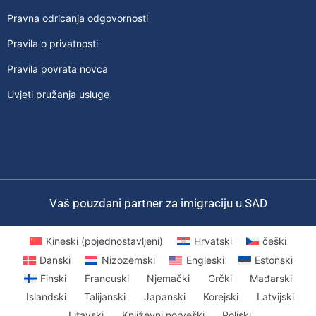
Pravna odricanja odgovornosti
Pravila o privatnosti
Pravila povrata novca
Uvjeti pružanja usluge
Vaš pouzdani partner za imigraciju u SAD
Kineski (pojednostavljeni)
Hrvatski
češki
Danski
Nizozemski
Engleski
Estonski
Finski
Francuski
Njemački
Grčki
Mađarski
Islandski
Talijanski
Japanski
Korejski
Latvijski
Litavski
Književni norveški
Poljski