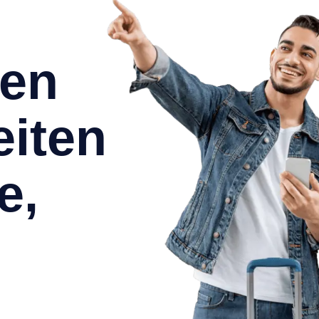
len
iten
e,