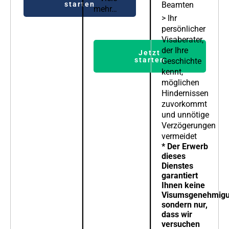
starten
Beamten
mehr…
> Ihr
persönlicher
Visaberater,
der Ihre
Jetzt
starten
Geschichte
kennt,
möglichen
Hindernissen
zuvorkommt
und unnötige
Verzögerungen
vermeidet
* Der Erwerb
dieses
Dienstes
garantiert
Ihnen keine
Visumsgenehmigu
sondern nur,
dass wir
versuchen