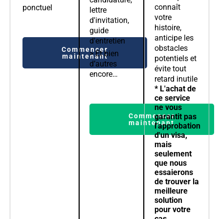
connaît
ponctuel
lettre
votre
d'invitation,
histoire,
guide
anticipe les
d'entretien
obstacles
Commencer
> Et bien
maintenant
potentiels et
d’autres
évite tout
encore…
retard inutile
* L'achat de
ce service
ne vous
Commencer
garantit pas
maintenant
l'approbation
d'un visa,
mais
seulement
que nous
essaierons
de trouver la
meilleure
solution
pour votre
cas.