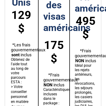
Unis
des
améric
129
visas
495
$
américains
$
175
*Les frais
gouvernementaux
*Frais
$
sont
inclus
gouvernementa
Obtenez de
NON
inclus
l'aide tout
Idéal pour
au long de
les rejets
votre
antérieurs,
*Frais
parcours
les
gouvernementaux
ESTA :
révocations,
NON
inclus
> Votre
les séjours
Caractéristiques
conseiller
prolongés,
incluses
personnel
les casiers
dans le
judiciaires,
en matière
package :
les DUI, les