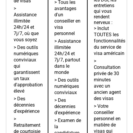
de visas
> Tous les
entretiens
>
avantages
qui vous
Assistance
d'un
rendent
illimitée
conseiller en
nerveux :
24h/24 et
visa
> Inclut
7j/7, où que
personnel
TOUTES les
vous soyez
fonctionnalités
> Assistance
du service de
> Des outils
illimitée
visa américain
numériques
24h/24 et
conviviaux
7j/7, partout
>
qui
dans le
Consultation
garantissent
monde
privée de 30
un taux
minutes
> Des outils
d'approbation
avec un
numériques
élevé
ancien agent
conviviaux
des visas
> Des
> Des
décennies
> Votre
décennies
d'expérience
conseiller
d'expérience
personnel en
>
> Examen de
matière de
Retraitement
la
visas qui
de courtoisie
candidature,