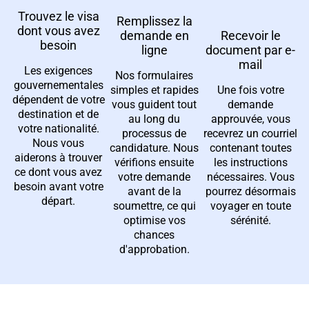
Trouvez le visa
Remplissez la
dont vous avez
Recevoir le
demande en
besoin
document par e-
ligne
mail
Les exigences
Nos formulaires
gouvernementales
Une fois votre
simples et rapides
dépendent de votre
demande
vous guident tout
destination et de
approuvée, vous
au long du
votre nationalité.
recevrez un courriel
processus de
Nous vous
contenant toutes
candidature. Nous
aiderons à trouver
les instructions
vérifions ensuite
ce dont vous avez
nécessaires. Vous
votre demande
besoin avant votre
pourrez désormais
avant de la
départ.
voyager en toute
soumettre, ce qui
sérénité.
optimise vos
chances
d'approbation.