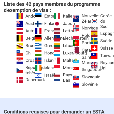
Liste des 42 pays membres du programme
d'exemption de visa :
Nouvelle-
Corée
Andorre
Estonie
Italie
Zélande
du
Australie
Finlande
Japon
Sud
Norvège
Autriche
France
Lettonie
Espag
Pologne
Belgique
Allemagne
Liechtenstein
Suède
Portugal
Brunei
Grèce
Lituanie
Suisse
Qatar
Chili
Hongrie
Luxembourg
Taïwan
Saint-
Croatie
Islande
Malte
Marin
Royau
République
Irlande
Monaco
Uni
Singapour
tchèque
Pays-
Israël
Slovaquie
Danemark
Bas
Slovénie
Conditions requises pour demander un ESTA