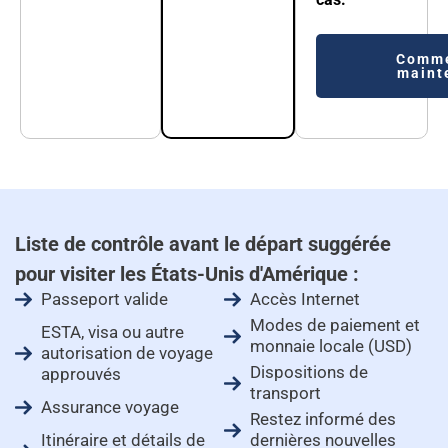
Comm
maint
Liste de contrôle avant le départ suggérée
pour visiter les États-Unis d'Amérique :
Passeport valide
Accès Internet
Modes de paiement et
ESTA, visa ou autre
monnaie locale (USD)
autorisation de voyage
Dispositions de
approuvés
transport
Assurance voyage
Restez informé des
Itinéraire et détails de
dernières nouvelles