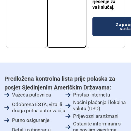
rješenje za
vaš slučaj.
Započ
sad
Predložena kontrolna lista prije polaska za
posjet Sjedinjenim Američkim Državama:
Važeća putovnica
Pristup internetu
Načini plaćanja i lokalna
Odobrena ESTA, viza ili
valuta (USD)
druga putna autorizacija
Prijevozni aranžmani
Putno osiguranje
Ostanite informirani s
Detalji o itineraru i
najnovijim vijestima