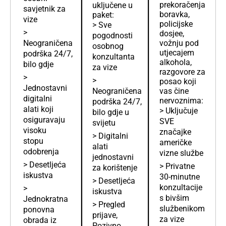
prekoračenja
uključene u
savjetnik za
boravka,
paket:
vize
policijske
> Sve
>
dosjee,
pogodnosti
Neograničena
vožnju pod
osobnog
utjecajem
podrška 24/7,
konzultanta
alkohola,
bilo gdje
za vize
razgovore za
>
>
posao koji
Jednostavni
Neograničena
vas čine
digitalni
nervoznima:
podrška 24/7,
alati koji
> Uključuje
bilo gdje u
osiguravaju
SVE
svijetu
visoku
značajke
> Digitalni
stopu
američke
alati
odobrenja
vizne službe
jednostavni
> Desetljeća
> Privatne
za korištenje
iskustva
30-minutne
> Desetljeća
konzultacije
>
iskustva
s bivšim
Jednokratna
> Pregled
službenikom
ponovna
prijave,
za vize
obrada iz
Pozivno