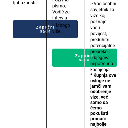
ljubaznosti
> Vaš osobni
pismo,
savjetnik za
Vodič za
vize koji
intervju
poznaje
> Mnogo
Započni
vašu
više…
sada
povijest,
preduhitri
potencijalne
prepreke i
Započni
izbjegava
sada
nepotrebna
kašnjenja
* Kupnja ove
usluge ne
jamči vam
odobrenje
vize, već
samo da
ćemo
pokušati
pronaći
najbolje