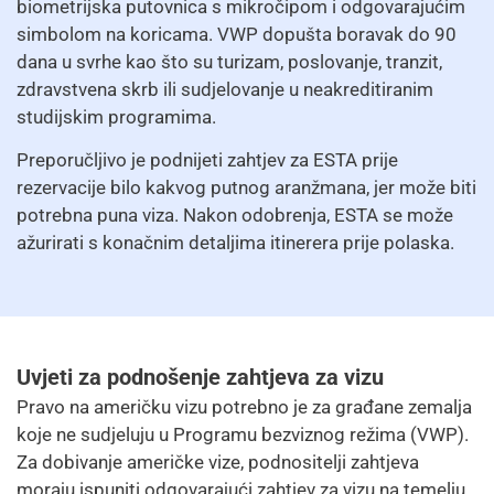
biometrijska putovnica s mikročipom i odgovarajućim
simbolom na koricama. VWP dopušta boravak do 90
dana u svrhe kao što su turizam, poslovanje, tranzit,
zdravstvena skrb ili sudjelovanje u neakreditiranim
studijskim programima.
Preporučljivo je podnijeti zahtjev za ESTA prije
rezervacije bilo kakvog putnog aranžmana, jer može biti
potrebna puna viza. Nakon odobrenja, ESTA se može
ažurirati s konačnim detaljima itinerera prije polaska.
Uvjeti za podnošenje zahtjeva za vizu
Pravo na američku vizu potrebno je za građane zemalja
koje ne sudjeluju u Programu bezviznog režima (VWP).
Za dobivanje američke vize, podnositelji zahtjeva
moraju ispuniti odgovarajući zahtjev za vizu na temelju