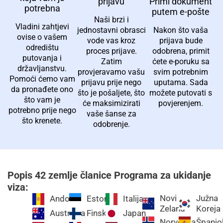
Primi dokument
prijavu
potrebna
putem e-pošte
Naši brzi i
Vladini zahtjevi
Nakon što vaša
jednostavni obrasci
ovise o vašem
prijava bude
vode vas kroz
odredištu
odobrena, primit
proces prijave.
putovanja i
ćete e-poruku sa
Zatim
državljanstvu.
svim potrebnim
provjeravamo vašu
Pomoći ćemo vam
uputama. Sada
prijavu prije nego
da pronađete ono
možete putovati s
što je pošaljete, što
što vam je
povjerenjem.
će maksimizirati
potrebno prije nego
vaše šanse za
što krenete.
odobrenje.
Popis 42 zemlje članice Programa za ukidanje
viza:
Novi
Južna
Andora
Estonija
Italija
Zeland
Koreja
Australija
Finska
Japan
Norveška
Španjo