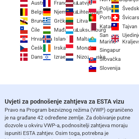
Austrija
Francuska
Latvija
Poljska
Šveds
Belgija
Njemačka
Lihtenštajn
Portugal
Švicar
Brunej
Grčka
Litva
Katar
Tajvan
Čile
Mađarska
Luksemburg
San
Ujedin
Hrvatska
Island
Malta
Marino
Kraljev
Češka
Irska
Monako
Singapur
Danska
Izrael
Nizozemska
Slovačka
Slovenija
Uvjeti za podnošenje zahtjeva za ESTA vizu
Pravo na Program bezviznog režima (VWP) ograničeno
je na građane 42 određene zemlje. Za dobivanje putne
dozvole u okviru VWP-a, podnositelji zahtjeva moraju
ispuniti ESTA zahtjev. Osim toga, potrebna je