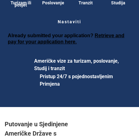
Turizam ili
Poslovanje
Tranzit
Studija
posjet
Nastaviti
Already submitted your application?
Retrieve and
pay for your application here.
Američke vize za turizam, poslovanje,
Studij i tranzit
Pristup 24/7 s pojednostavljenim
Primjena
Putovanje u Sjedinjene
Američke Države s