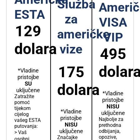
Služba
Američ
ESTA
za
VISA
129
američke
VIP
dolara
vize
495
dolar
175
*Vladine
pristojbe
SU
dolara
uključene
*Vladine
Zatražite
pristojbe
pomoć
NISU
tijekom
*Vladine
uključene
cijelog
pristojbe
Najbolje za
vašeg ESTA
NISU
prethodna
putovanja:
uključene
odbijanja,
> Vaš
opozive,
Značajke
osobni