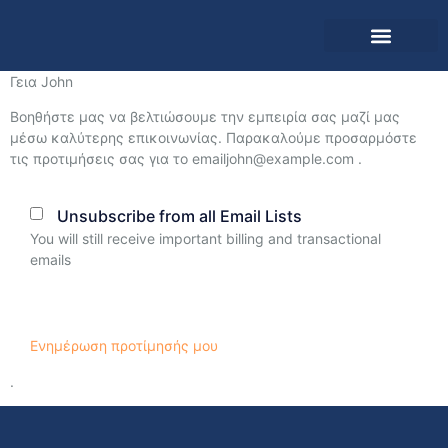
Αρχική σελίδα
Ανάκτηση εφαρμογής
Γεια
John
Βοηθήστε μας να βελτιώσουμε την εμπειρία σας μαζί μας
μέσω καλύτερης επικοινωνίας. Παρακαλούμε προσαρμόστε
τις προτιμήσεις σας για το email
john@example.com
.
Unsubscribe from all Email Lists
You will still receive important billing and transactional
emails
Ενημέρωση προτίμησής μου
.