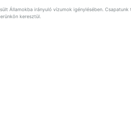
sült Államokba irányuló vízumok igénylésében. Csapatunk t
verünkön keresztül.