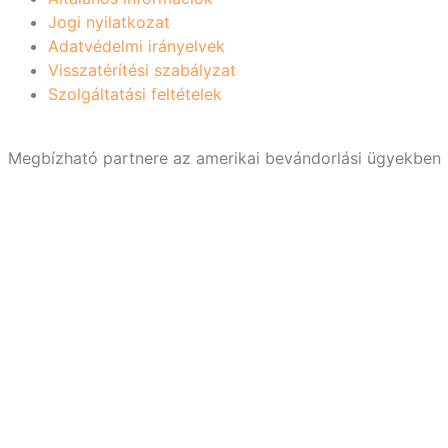
Jogi nyilatkozat
Adatvédelmi irányelvek
Visszatérítési szabályzat
Szolgáltatási feltételek
Megbízható partnere az amerikai bevándorlási ügyekben
Upload your Identity Photo
⚠️
You must upload your Identity Photo to continue with you
Selecting the "Choose file" button you will access the file on your c