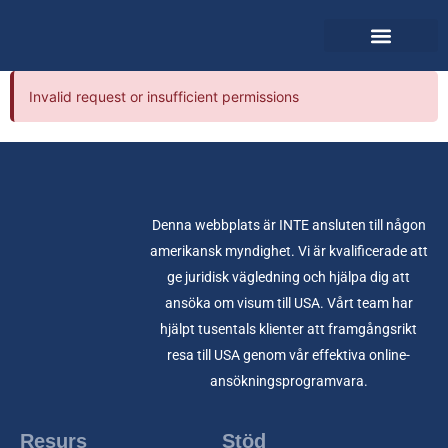
Hämta applikation
Invalid request or insufficient permissions
Denna webbplats är INTE ansluten till någon
amerikansk myndighet. Vi är kvalificerade att
ge juridisk vägledning och hjälpa dig att
ansöka om visum till USA. Vårt team har
hjälpt tusentals klienter att framgångsrikt
resa till USA genom vår effektiva online-
ansökningsprogramvara.
Resurs
Stöd