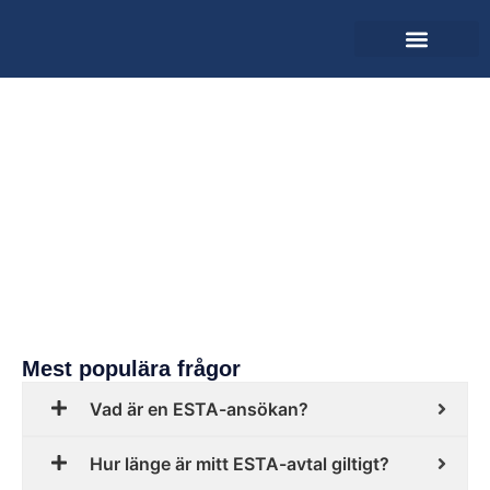
Hämta applikation
Vanliga frågor
Mest populära frågor
Vad är en ESTA-ansökan?
Hur länge är mitt ESTA-avtal giltigt?