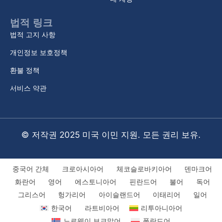
법적 링크
법적 고지 사항
개인정보 보호정책
환불 정책
서비스 약관
© 저작권 2025 미국 이민 지원. 모든 권리 보유.
중국어 간체
크로아시아어
체코슬로바키아어
덴마크어
화란어
영어
에스토니아어
핀란드어
불어
독어
그리스어
헝가리어
아이슬랜드어
이태리어
일어
한국어
라트비아어
리투아니아어
노르웨이 보크말어
폴란드어